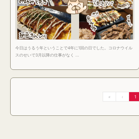
今日はうるう年ということで4年に1回の日でした。コロナウイル
スのせいで3月以降の仕事がなく ...
«
‹
1