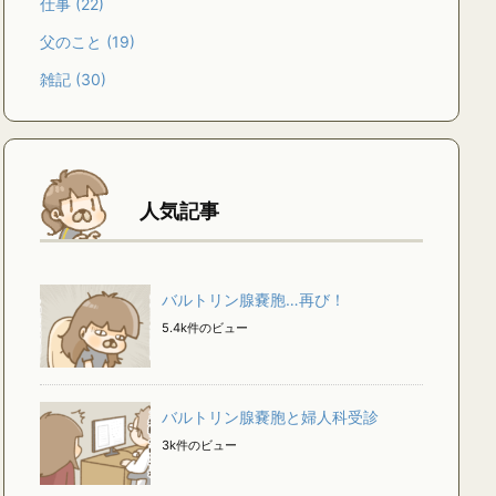
仕事
(22)
父のこと
(19)
雑記
(30)
人気記事
バルトリン腺嚢胞…再び！
5.4k件のビュー
バルトリン腺嚢胞と婦人科受診
3k件のビュー