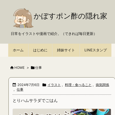
かぼすポン酢の隠れ家
日常をイラストや漫画で紹介。（できれば毎日更新）
ホーム
はじめに
姉妹サイト
LINEスタンプ

HOME
>

仕事

2024年7月6日

イラスト
,
料理・食べること
,
病気関係
,
仕事
とりハムサラダでごはん