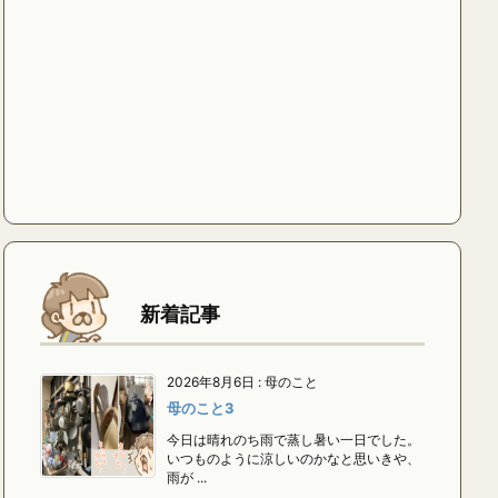
新着記事
2026年8月6日
:
母のこと
母のこと3
今日は晴れのち雨で蒸し暑い一日でした。
いつものように涼しいのかなと思いきや、
雨が ...