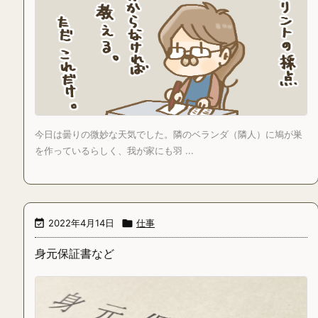
今日は曇りの微妙な天気でした。隣のベランダ（隣人）に鳩が巣
を作っているらしく、我が家にも羽 ...

2022年4月14日

仕事
身元保証書など