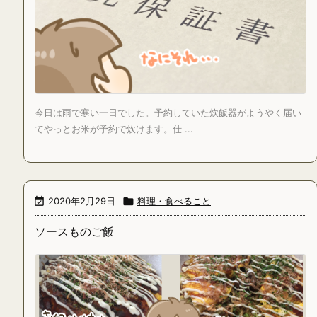
今日は雨で寒い一日でした。予約していた炊飯器がようやく届い
てやっとお米が予約で炊けます。仕 ...

2020年2月29日

料理・食べること
ソースものご飯