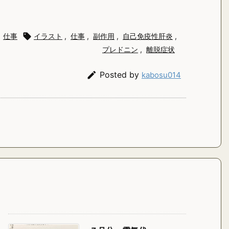
仕事

イラスト
,
仕事
,
副作用
,
自己免疫性肝炎
,
プレドニン
,
離脱症状

Posted by
kabosu014