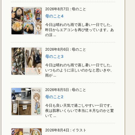
2026年8月7日
:
母のこと
母のこと4
今日は晴れのち雨で蒸し暑い一日でした。
昨日からエアコンを再び使っています。あ
の涼 ...
2026年8月6日
:
母のこと
母のこと3
今日は晴れのち雨で蒸し暑い一日でした。
いつものように涼しいのかなと思いきや、
雨が ...
2026年8月5日
:
母のこと
母のこと2
今日も良い天気で過ごしやすい一日です。
夜は肌寒いくらいで本当に８月なのかと驚
いて ...
2026年8月4日
:
イラスト