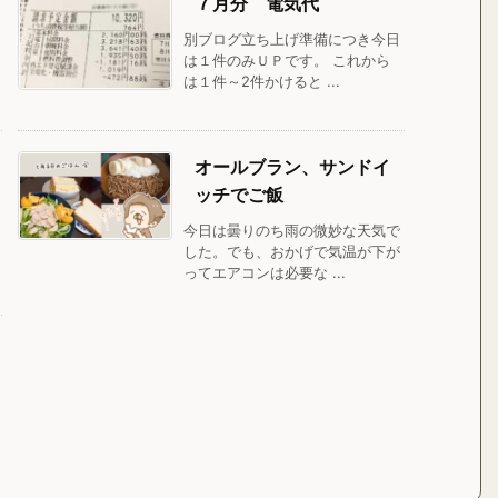
７月分 電気代
別ブログ立ち上げ準備につき今日
は１件のみＵＰです。 これから
は１件～2件かけると ...
オールブラン、サンドイ
ッチでご飯
今日は曇りのち雨の微妙な天気で
した。でも、おかげで気温が下が
ってエアコンは必要な ...