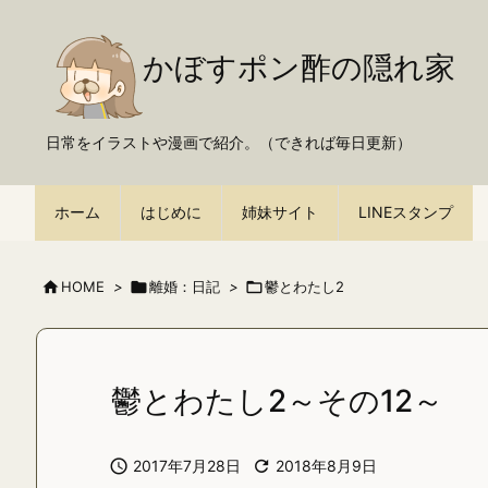
かぼすポン酢の隠れ家
日常をイラストや漫画で紹介。（できれば毎日更新）
ホーム
はじめに
姉妹サイト
LINEスタンプ

HOME
>

離婚：日記
>

鬱とわたし2
鬱とわたし2～その12～

2017年7月28日

2018年8月9日