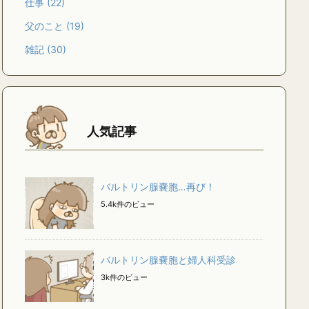
仕事
(22)
父のこと
(19)
雑記
(30)
人気記事
バルトリン腺嚢胞…再び！
5.4k件のビュー
バルトリン腺嚢胞と婦人科受診
3k件のビュー