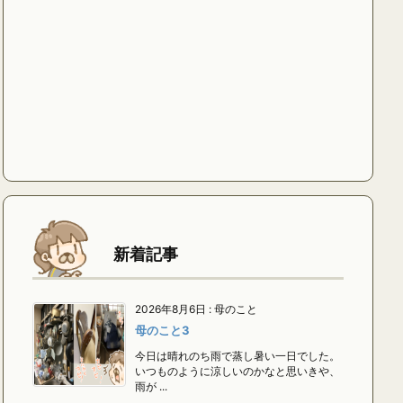
新着記事
2026年8月6日
:
母のこと
母のこと3
今日は晴れのち雨で蒸し暑い一日でした。
いつものように涼しいのかなと思いきや、
雨が ...