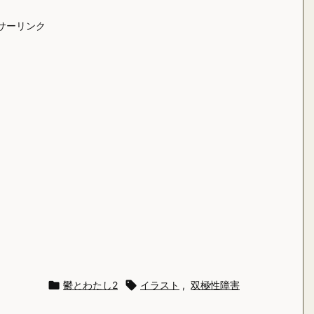
サーリンク

鬱とわたし2

イラスト
,
双極性障害