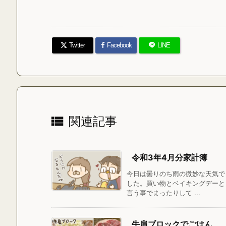
Twitter
Facebook
LINE

関連記事
令和3年4月分家計簿
今日は曇りのち雨の微妙な天気で
した。買い物とベイキングデーと
言う事でまったりして ...
牛肩ブロックでごはん