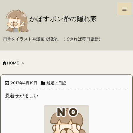

かぼすポン酢の隠れ家

メニュ

日常をイラストや漫画で紹介。（できれば毎日更新）
サイド

前へ

HOME
>

次へ


2017年4月19日

離婚：日記
検索
恩着せがましい