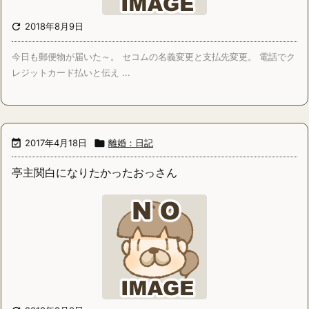

2018年8月9日
今日も郵便物が届いた～。 セコムの名義変更と支払先変更。 電話でク
レジットカード払いと伝え ...

2017年4月18日

離婚：日記
亭主関白になりたかったおっさん