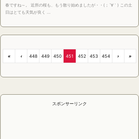
春ですね～。 近所の桜も、もう散り始めましたが・・(；´∀｀) この土
日はとても天気が良く ...
«
‹
448
449
450
451
452
453
454
›
»
スポンサーリンク