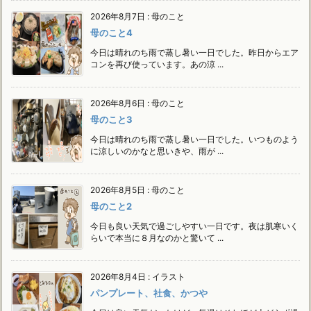
2026年8月7日
:
母のこと
母のこと4
今日は晴れのち雨で蒸し暑い一日でした。昨日からエア
コンを再び使っています。あの涼 ...
2026年8月6日
:
母のこと
母のこと3
今日は晴れのち雨で蒸し暑い一日でした。いつものよう
に涼しいのかなと思いきや、雨が ...
2026年8月5日
:
母のこと
母のこと2
今日も良い天気で過ごしやすい一日です。夜は肌寒いく
らいで本当に８月なのかと驚いて ...
2026年8月4日
:
イラスト
パンプレート、社食、かつや