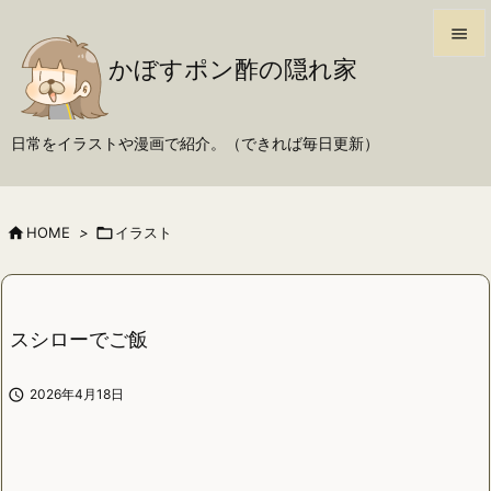

かぼすポン酢の隠れ家

メニュ

日常をイラストや漫画で紹介。（できれば毎日更新）
サイド

前へ

HOME
>

イラスト

次へ

検索
スシローでご飯

2026年4月18日