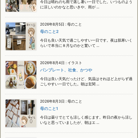
今日は晴れのち雨で蒸し暑い一日でした。いつものよう
に涼しいのかなと思いきや、雨が ...
2026年8月5日
:
母のこと
母のこと2
今日も良い天気で過ごしやすい一日です。夜は肌寒いく
らいで本当に８月なのかと驚いて ...
2026年8月4日
:
イラスト
パンプレート、社食、かつや
今日は良い天気だったけど、気温はそれほど上がらず過
ごしやすい一日でした。朝は玄関 ...
2026年8月3日
:
母のこと
母のこと1
今日は曇りでとても涼しく感じます。昨日の夜から涼し
いなと思っていましたが、朝はエ ...