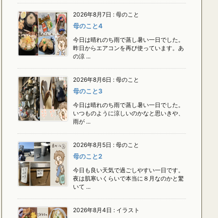
2026年8月7日
:
母のこと
母のこと4
今日は晴れのち雨で蒸し暑い一日でした。
昨日からエアコンを再び使っています。あ
の涼 ...
2026年8月6日
:
母のこと
母のこと3
今日は晴れのち雨で蒸し暑い一日でした。
いつものように涼しいのかなと思いきや、
雨が ...
2026年8月5日
:
母のこと
母のこと2
今日も良い天気で過ごしやすい一日です。
夜は肌寒いくらいで本当に８月なのかと驚
いて ...
2026年8月4日
:
イラスト