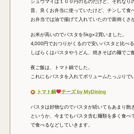
シュウマイは１００円のものだけど、それなり
昔、良くお弁当に使っていたけど、チンして食
お弁当では油で揚げて入れていたので面倒くさ
お米が高いのでパスタを5kg×2買いました。
4,000円でおつりがくるので安いパスタと比
しばらくはパスタやうどん、焼きそばの麺でご
夜ご飯は、トマト鍋でした。
これにもパスタを入れてボリュームたっぷりで
トマト鍋
チーズ by MyDining
パスタは好物なのでパスタが続いてもあまり飽
というか、今までもパスタ含む麺類を多く食べ
で食べるなどしていきます。