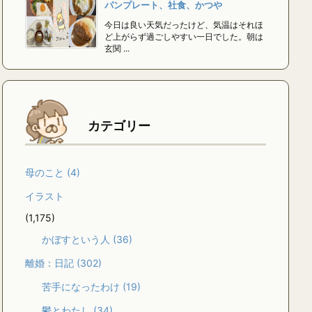
パンプレート、社食、かつや
今日は良い天気だったけど、気温はそれほ
ど上がらず過ごしやすい一日でした。朝は
玄関 ...
カテゴリー
母のこと
(4)
イラスト
(1,175)
かぼすという人
(36)
離婚：日記
(302)
苦手になったわけ
(19)
鬱とわたし
(34)