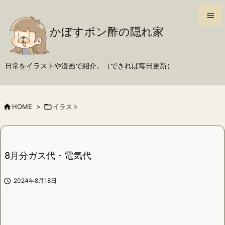

かぼすポン酢の隠れ家

メニュ

日常をイラストや漫画で紹介。（できれば毎日更新）
サイド

前へ

HOME
>

イラスト

次へ

検索
8月分ガス代・電気代

2024年8月18日