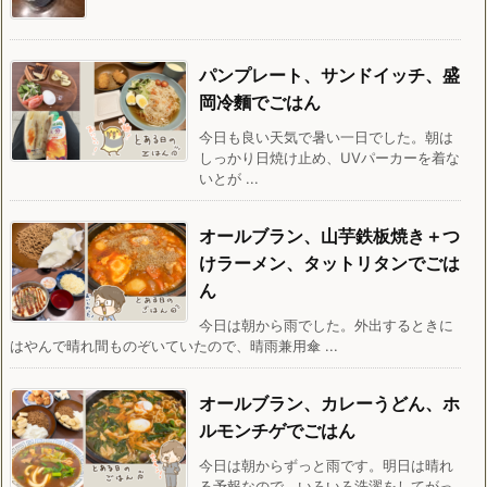
パンプレート、サンドイッチ、盛
岡冷麵でごはん
今日も良い天気で暑い一日でした。朝は
しっかり日焼け止め、UVパーカーを着な
いとが ...
オールブラン、山芋鉄板焼き＋つ
けラーメン、タットリタンでごは
ん
今日は朝から雨でした。外出するときに
はやんで晴れ間ものぞいていたので、晴雨兼用傘 ...
オールブラン、カレーうどん、ホ
ルモンチゲでごはん
今日は朝からずっと雨です。明日は晴れ
る予報なので、いろいろ洗濯をしてがっ