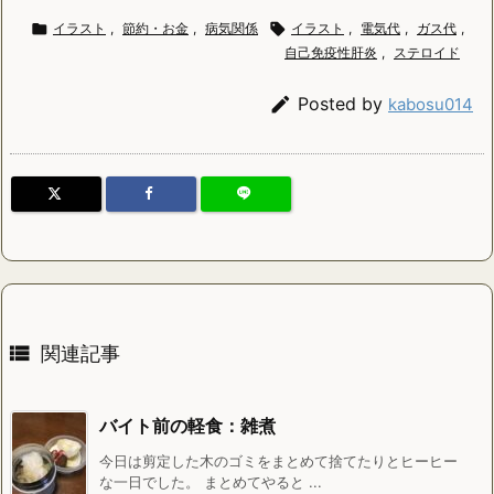

イラスト
,
節約・お金
,
病気関係

イラスト
,
電気代
,
ガス代
,
自己免疫性肝炎
,
ステロイド

Posted by
kabosu014

関連記事
バイト前の軽食：雑煮
今日は剪定した木のゴミをまとめて捨てたりとヒーヒー
な一日でした。 まとめてやると ...