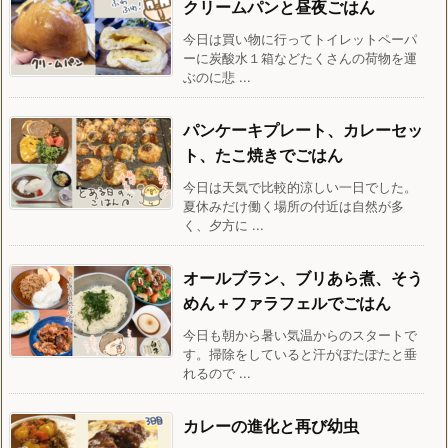
クリームパンと昼夜ごはん
今日は買い物に行ってトイレットペーパ
ーに炭酸水１箱などたくさんの荷物を運
ぶのに悲 ...
パンケーキプレート、カレーセッ
ト、たこ焼きでごはん
今日は天気で比較的涼しい一日でした。
夏休みだけ働く場所の付近は自然が多
く、夕方に ...
オールブラン、ブリあら煮、そう
めん＋ファラフェルでごはん
今日も朝から暑い気温からのスタートで
す。掃除をしていると汗がぽたぽたと垂
れるので ...
カレーの進化と再び幼虫