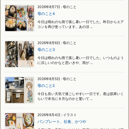
2026年8月7日
:
母のこと
母のこと4
今日は晴れのち雨で蒸し暑い一日でした。昨日からエア
コンを再び使っています。あの涼 ...
2026年8月6日
:
母のこと
母のこと3
今日は晴れのち雨で蒸し暑い一日でした。いつものよう
に涼しいのかなと思いきや、雨が ...
2026年8月5日
:
母のこと
母のこと2
今日も良い天気で過ごしやすい一日です。夜は肌寒いく
らいで本当に８月なのかと驚いて ...
2026年8月4日
:
イラスト
パンプレート、社食、かつや