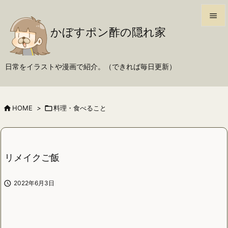

かぼすポン酢の隠れ家

メニュ

日常をイラストや漫画で紹介。（できれば毎日更新）
サイド

前へ

HOME
>

料理・食べること

次へ

検索
リメイクご飯

2022年6月3日