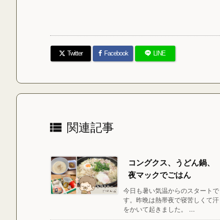
Twitter
Facebook
LINE

関連記事
コングクス、うどん鍋、
夜マックでごはん
今日も暑い気温からのスタートで
す。昨晩は熱帯夜で寝苦しくて汗
をかいて起きました。 ...