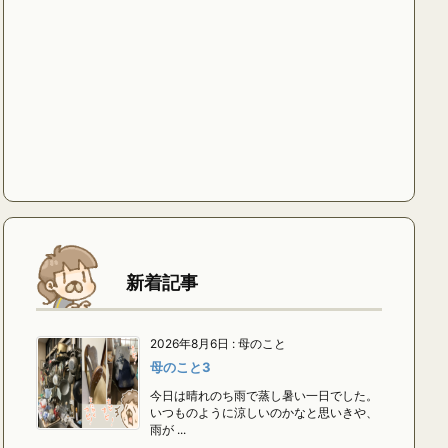
新着記事
2026年8月6日
:
母のこと
母のこと3
今日は晴れのち雨で蒸し暑い一日でした。
いつものように涼しいのかなと思いきや、
雨が ...