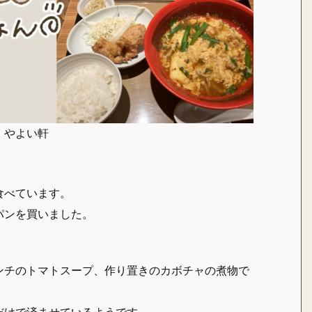
、やよい軒
食べています。
パンを買いました。
。
ンチのトマトスープ、作り置きのカボチャの煮物で
だけで済ませているようです。