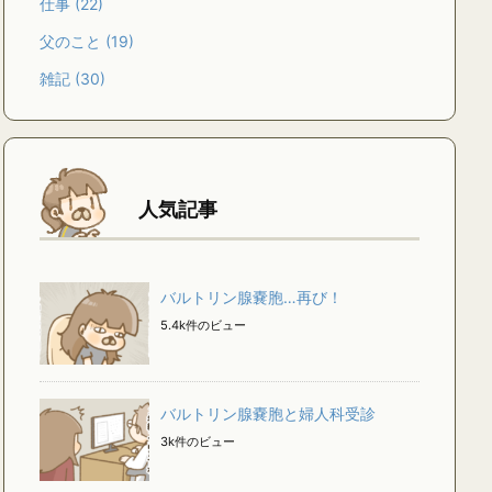
仕事
(22)
父のこと
(19)
雑記
(30)
人気記事
バルトリン腺嚢胞…再び！
5.4k件のビュー
バルトリン腺嚢胞と婦人科受診
3k件のビュー