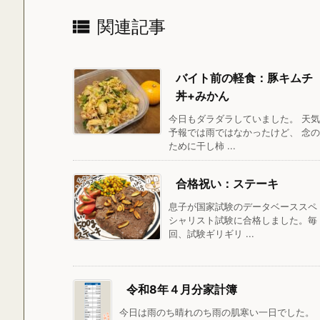

関連記事
バイト前の軽食：豚キムチ
丼+みかん
今日もダラダラしていました。 天気
予報では雨ではなかったけど、 念の
ために干し柿 ...
合格祝い：ステーキ
息子が国家試験のデータベーススペ
シャリスト試験に合格しました。毎
回、試験ギリギリ ...
令和8年４月分家計簿
今日は雨のち晴れのち雨の肌寒い一日でした。