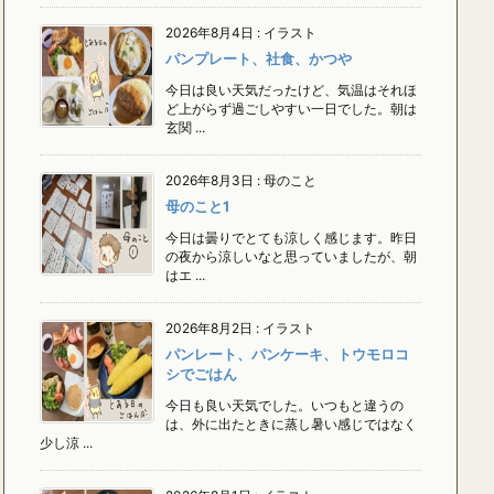
2026年8月4日
:
イラスト
パンプレート、社食、かつや
今日は良い天気だったけど、気温はそれほ
ど上がらず過ごしやすい一日でした。朝は
玄関 ...
2026年8月3日
:
母のこと
母のこと1
今日は曇りでとても涼しく感じます。昨日
の夜から涼しいなと思っていましたが、朝
はエ ...
2026年8月2日
:
イラスト
パンレート、パンケーキ、トウモロコ
シでごはん
今日も良い天気でした。いつもと違うの
は、外に出たときに蒸し暑い感じではなく
少し涼 ...