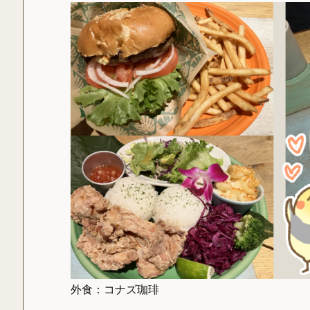
外食：コナズ珈琲