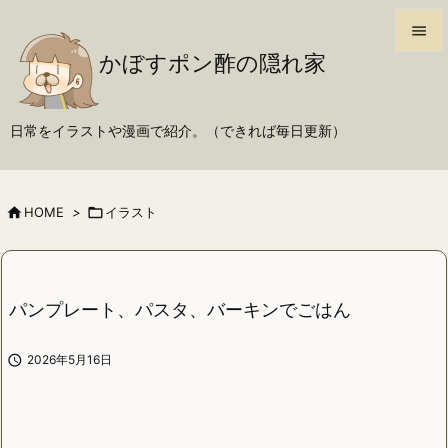

かぼすポン酢の隠れ家

メニュ

日常をイラストや漫画で紹介。（できれば毎日更新）
サイド

前へ

HOME
>

イラスト

次へ

検索
パンプレート、パスタ、バーキンでごはん

2026年5月16日