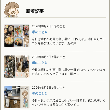
新着記事
2026年8月7日
:
母のこと
母のこと4
今日は晴れのち雨で蒸し暑い一日でした。昨日からエア
コンを再び使っています。あの涼 ...
2026年8月6日
:
母のこと
母のこと3
今日は晴れのち雨で蒸し暑い一日でした。いつものよう
に涼しいのかなと思いきや、雨が ...
2026年8月5日
:
母のこと
母のこと2
今日も良い天気で過ごしやすい一日です。夜は肌寒いく
らいで本当に８月なのかと驚いて ...