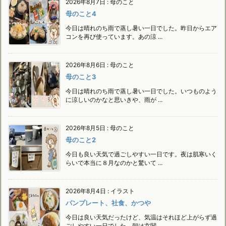
2026年8月7日
:
母のこと
母のこと4
今日は晴れのち雨で蒸し暑い一日でした。昨日からエア
コンを再び使っています。あの涼 ...
2026年8月6日
:
母のこと
母のこと3
今日は晴れのち雨で蒸し暑い一日でした。いつものよう
に涼しいのかなと思いきや、雨が ...
2026年8月5日
:
母のこと
母のこと2
今日も良い天気で過ごしやすい一日です。夜は肌寒いく
らいで本当に８月なのかと驚いて ...
2026年8月4日
:
イラスト
パンプレート、社食、かつや
今日は良い天気だったけど、気温はそれほど上がらず過
ごしやすい一日でした。朝は玄関 ...