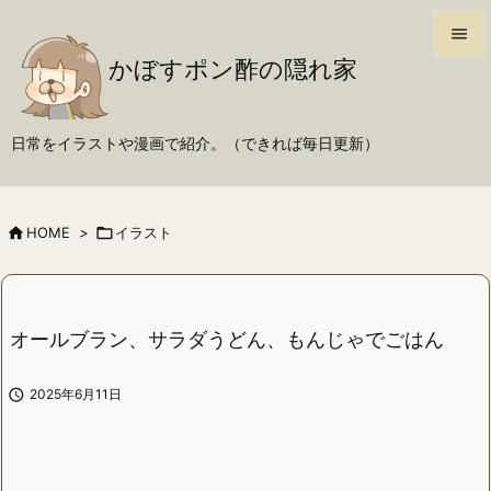

かぼすポン酢の隠れ家

メニュ

日常をイラストや漫画で紹介。（できれば毎日更新）
サイド

前へ

HOME
>

イラスト

次へ

検索
オールブラン、サラダうどん、もんじゃでごはん

2025年6月11日