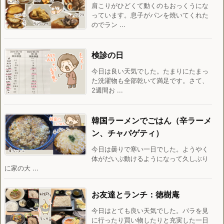
肩こりがひどくて動くのもおっくうにな
っています。息子がパンを焼いてくれた
のでラン ...
検診の日
今日は良い天気でした。たまりにたまっ
た洗濯物も全部乾いて満足です。さて、
2週間お ...
韓国ラーメンでごはん（辛ラーメ
ン、チャパゲティ）
今日は曇りで寒い一日でした。ようやく
体がだいぶ動けるようになって久しぶり
に家の大 ...
お友達とランチ：徳樹庵
今日はとても良い天気でした。バラを見
に行ったり買い物したりと充実した一日