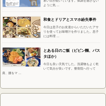
寒い日が続いています。体調を崩さない
ように気 ...
和食とドリアとスマホ紛失事件
今日は息子のお友達からいただいたアサ
リを使ってお味噌汁を作りました。息子
には料理 ...
とある日のご飯（ビビン麵、パス
タほか）
今日も良い天気でした。洗濯物もよく乾
いて気分が良いです。整骨院へ行って
肩、腰をマ ...