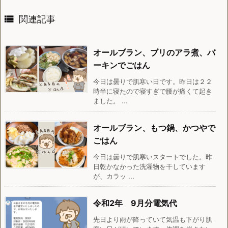

関連記事
オールブラン、ブリのアラ煮、バ
ーキンでごはん
今日は曇りで肌寒い日です。昨日は２２
時半に寝たので寝すぎで腰が痛くて起き
ました。 ...
オールブラン、もつ鍋、かつやで
ごはん
今日は曇りで肌寒いスタートでした。昨
日乾かなかった洗濯物を干しています
が、カラッ ...
令和2年 9月分電気代
先日より雨が降っていて気温も下がり肌