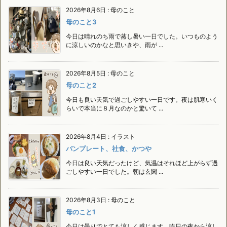
2026年8月6日
:
母のこと
母のこと3
今日は晴れのち雨で蒸し暑い一日でした。いつものよう
に涼しいのかなと思いきや、雨が ...
2026年8月5日
:
母のこと
母のこと2
今日も良い天気で過ごしやすい一日です。夜は肌寒いく
らいで本当に８月なのかと驚いて ...
2026年8月4日
:
イラスト
パンプレート、社食、かつや
今日は良い天気だったけど、気温はそれほど上がらず過
ごしやすい一日でした。朝は玄関 ...
2026年8月3日
:
母のこと
母のこと1
今日は曇りでとても涼しく感じます。昨日の夜から涼し