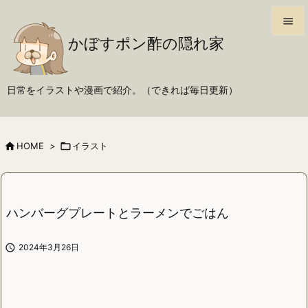

かぼすポン酢の隠れ家

メニュ

日常をイラストや漫画で紹介。（できれば毎日更新）
サイド

前へ

HOME
>

イラスト

次へ

検索
ハンバーグプレートとラーメンでごはん

2024年3月26日