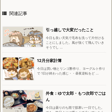

関連記事
引っ越しで大変だったこと
今日も良い天気で毛布を洗って片付ける
ことにしました。風が強くて飛んでいき
そうでし ...
12月分家計簿
今日は買い物とリンゴ酢作り、ヨーグルト作り
で 1日が終わった感じ・・昼夜逆転をど ...
外食：ゆで太郎・もつ次郎でごは
ん
今日は曇りのち雨で肌寒い一日でした。