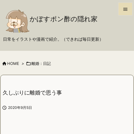

かぼすポン酢の隠れ家

メニュ

日常をイラストや漫画で紹介。（できれば毎日更新）
サイド

前へ

HOME
>

離婚：日記

次へ

検索
久しぶりに離婚で思う事

2020年9月5日