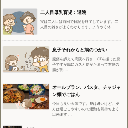
二人目母乳育児：退院
実は二人目は前回で日記を終了しています。二
人目の雑さがよくわかります。ようやく体 ...
息子それからと鳩のつがい
腹痛を訴えて病院へ行き、CTを撮った息
子ですが腸にガスと便がたまって右側の
腸が膨 ...
オールブラン、パスタ、チャジャ
ン麵でごはん
今日も良い天気です。昼は暑いけど、夕
方は過ごしやすいので運動も気持ちよく
出来ます ...