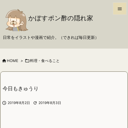

かぼすポン酢の隠れ家

メニュ

日常をイラストや漫画で紹介。（できれば毎日更新）
サイド

前へ

HOME
>

料理・食べること

次へ

検索
今日もきゅうり

2019年8月2日

2019年8月3日