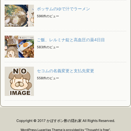
ポッサムのゆで汁でラーメン
596件のビュー
ご飯、レルミナ錠と高血圧の薬4日目
583件のビュー
セコムの名義変更と支払先変更
558件のビュー
Copyright ©
2017
かぼすポン酢の隠れ家
All Rights Reserved.
WordPress Luxeritas Theme is provided by "
Thought is free
".