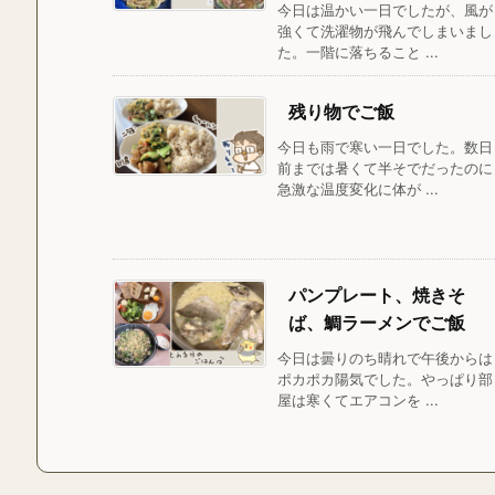
今日は温かい一日でしたが、風が
強くて洗濯物が飛んでしまいまし
た。一階に落ちること ...
残り物でご飯
今日も雨で寒い一日でした。数日
前までは暑くて半そでだったのに
急激な温度変化に体が ...
パンプレート、焼きそ
ば、鯛ラーメンでご飯
今日は曇りのち晴れで午後からは
ポカポカ陽気でした。やっぱり部
屋は寒くてエアコンを ...