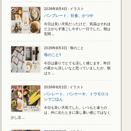
2026年8月4日
:
イラスト
パンプレート、社食、かつや
今日は良い天気だったけど、気温はそれほ
ど上がらず過ごしやすい一日でした。朝は
玄関 ...
2026年8月3日
:
母のこと
母のこと1
今日は曇りでとても涼しく感じます。昨日
の夜から涼しいなと思っていましたが、朝
はエ ...
2026年8月2日
:
イラスト
パンレート、パンケーキ、トウモロコ
シでごはん
今日も良い天気でした。いつもと違うの
は、外に出たときに蒸し暑い感じではなく
少し涼 ...