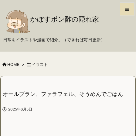

かぼすポン酢の隠れ家

メニュ

日常をイラストや漫画で紹介。（できれば毎日更新）
サイド

前へ

HOME
>

イラスト

次へ

検索
オールブラン、ファラフェル、そうめんでごはん

2025年6月5日