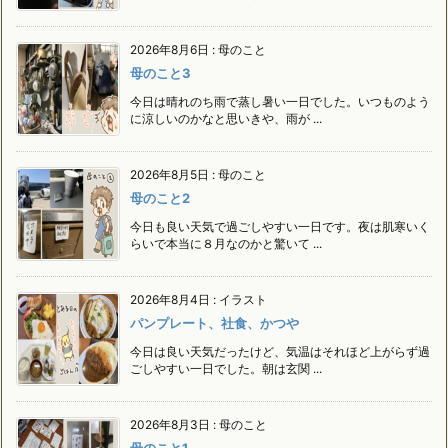
2026年8月6日
:
母のこと
母のこと3
今日は晴れのち雨で蒸し暑い一日でした。いつものよう
に涼しいのかなと思いきや、雨が ...
2026年8月5日
:
母のこと
母のこと2
今日も良い天気で過ごしやすい一日です。夜は肌寒いく
らいで本当に８月なのかと驚いて ...
2026年8月4日
:
イラスト
パンプレート、社食、かつや
今日は良い天気だったけど、気温はそれほど上がらず過
ごしやすい一日でした。朝は玄関 ...
2026年8月3日
:
母のこと