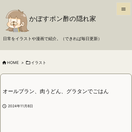

かぼすポン酢の隠れ家

メニュ

日常をイラストや漫画で紹介。（できれば毎日更新）
サイド

前へ

HOME
>

イラスト

次へ

検索
オールブラン、肉うどん、グラタンでごはん

2024年11月8日