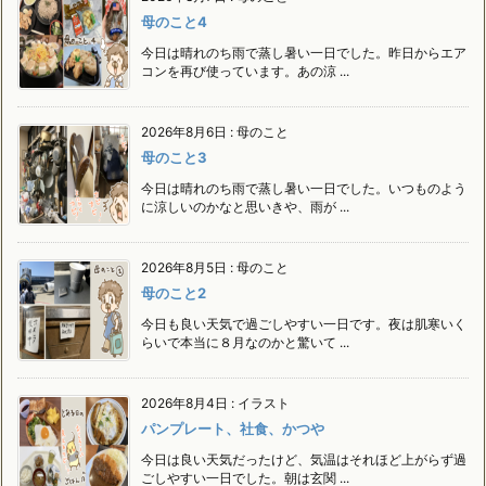
母のこと4
今日は晴れのち雨で蒸し暑い一日でした。昨日からエア
コンを再び使っています。あの涼 ...
2026年8月6日
:
母のこと
母のこと3
今日は晴れのち雨で蒸し暑い一日でした。いつものよう
に涼しいのかなと思いきや、雨が ...
2026年8月5日
:
母のこと
母のこと2
今日も良い天気で過ごしやすい一日です。夜は肌寒いく
らいで本当に８月なのかと驚いて ...
2026年8月4日
:
イラスト
パンプレート、社食、かつや
今日は良い天気だったけど、気温はそれほど上がらず過
ごしやすい一日でした。朝は玄関 ...