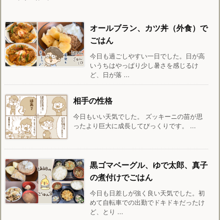
オールブラン、カツ丼（外食）で
ごはん
今日も過ごしやすい一日でした。日が高
いうちはやっぱり少し暑さを感じるけ
ど、日が落 ...
相手の性格
今日もいい天気でした。 ズッキーニの苗が思
ったより巨大に成長してびっくりです。 ...
黒ゴマベーグル、ゆで太郎、真子
の煮付けでごはん
今日も日差しが強く良い天気でした。初
めて自転車での出勤でドキドキだったけ
ど、とり ...