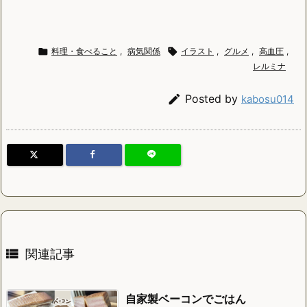

料理・食べること
,
病気関係

イラスト
,
グルメ
,
高血圧
,
レルミナ

Posted by
kabosu014

関連記事
自家製ベーコンでごはん