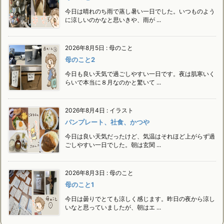
今日は晴れのち雨で蒸し暑い一日でした。いつものよう
に涼しいのかなと思いきや、雨が ...
2026年8月5日
:
母のこと
母のこと2
今日も良い天気で過ごしやすい一日です。夜は肌寒いく
らいで本当に８月なのかと驚いて ...
2026年8月4日
:
イラスト
パンプレート、社食、かつや
今日は良い天気だったけど、気温はそれほど上がらず過
ごしやすい一日でした。朝は玄関 ...
2026年8月3日
:
母のこと
母のこと1
今日は曇りでとても涼しく感じます。昨日の夜から涼し
いなと思っていましたが、朝はエ ...