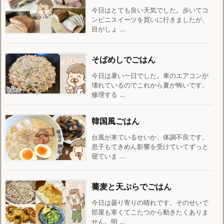
今日はとても良い天気でした。歩いてコ
ンビニスイーツを買いに行きましたが、
目がしょ ...
そばめしでごはん
今日は暑い一日でした。車のエアコンが
壊れているのでこれから夏が怖いです。
修理する ...
韓国風ごはん
台風が来ているせいか、体調不良です。
息子もてきめん影響を受けていてずっと
寝ていま ...
蕎麦と天ぷらでごはん
今日は曇り寄りの晴れです。そのせいで
部屋も寒くてこたつから動きたくありま
せん。明 ...