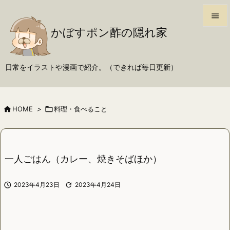

かぼすポン酢の隠れ家

メニュ

日常をイラストや漫画で紹介。（できれば毎日更新）
サイド

前へ

HOME
>

料理・食べること

次へ

検索
一人ごはん（カレー、焼きそばほか）

2023年4月23日

2023年4月24日