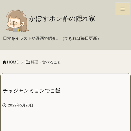

かぼすポン酢の隠れ家

メニュ

日常をイラストや漫画で紹介。（できれば毎日更新）
サイド

前へ

HOME
>

料理・食べること

次へ

検索
チャジャンミョンでご飯

2022年5月20日