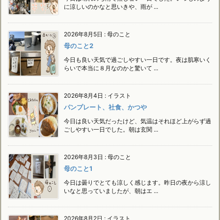
に涼しいのかなと思いきや、雨が ...
2026年8月5日
:
母のこと
母のこと2
今日も良い天気で過ごしやすい一日です。夜は肌寒いく
らいで本当に８月なのかと驚いて ...
2026年8月4日
:
イラスト
パンプレート、社食、かつや
今日は良い天気だったけど、気温はそれほど上がらず過
ごしやすい一日でした。朝は玄関 ...
2026年8月3日
:
母のこと
母のこと1
今日は曇りでとても涼しく感じます。昨日の夜から涼し
いなと思っていましたが、朝はエ ...
2026年8月2日
:
イラスト