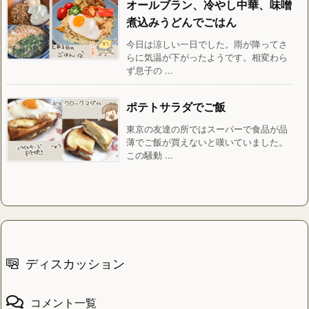
オールブラン、冷やし中華、味噌
煮込みうどんでごはん
今日は涼しい一日でした。雨が降ってさ
らに気温が下がったようです。相変わら
ず息子の ...
ポテトサラダでご飯
東京の友達の所ではスーパーで食品が品
薄でご飯が買えないと嘆いていました。
この騒動 ...
ディスカッション
コメント一覧