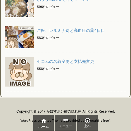
596件のビュー
ご飯、レルミナ錠と高血圧の薬4日目
583件のビュー
セコムの名義変更と支払先変更
558件のビュー
Copyright ©
2017
かぼすポン酢の隠れ家
All Rights Reserved.



WordPress Luxeritas Theme is provided by "
Thought is free
".
メニュー
上へ
ホーム