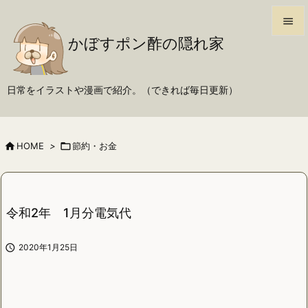

かぼすポン酢の隠れ家

メニュ

日常をイラストや漫画で紹介。（できれば毎日更新）
サイド

前へ

HOME
>

節約・お金

次へ

検索
令和2年 1月分電気代

2020年1月25日