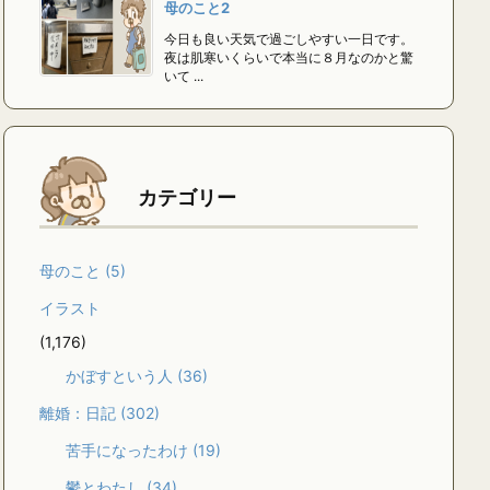
母のこと2
今日も良い天気で過ごしやすい一日です。
夜は肌寒いくらいで本当に８月なのかと驚
いて ...
カテゴリー
母のこと
(5)
イラスト
(1,176)
かぼすという人
(36)
離婚：日記
(302)
苦手になったわけ
(19)
鬱とわたし
(34)