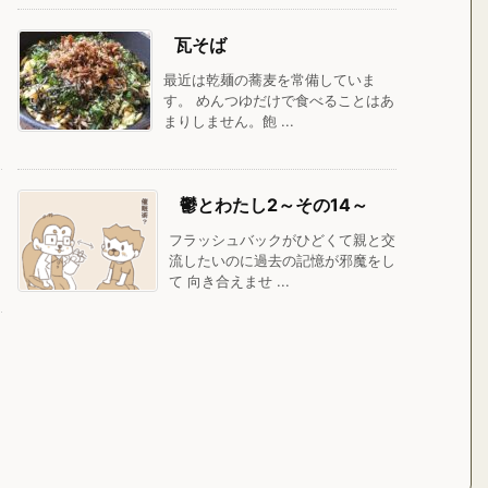
瓦そば
最近は乾麺の蕎麦を常備していま
す。 めんつゆだけで食べることはあ
まりしません。飽 ...
鬱とわたし2～その14～
フラッシュバックがひどくて親と交
流したいのに過去の記憶が邪魔をし
て 向き合えませ ...