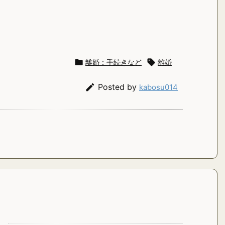

離婚：手続きなど

離婚

Posted by
kabosu014