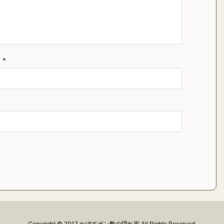
ス
*
Copyright ©
2017
かぼすポン酢の隠れ家
All Rights Reserved.