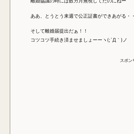
離婚協議の時には数カ月無視してたのにねー
ああ、とうとう来週で公正証書ができあがる・
そして離婚届提出だぁ！！
コツコツ手続き済ませましょーーヽ(;´Д｀)ノ
スポン