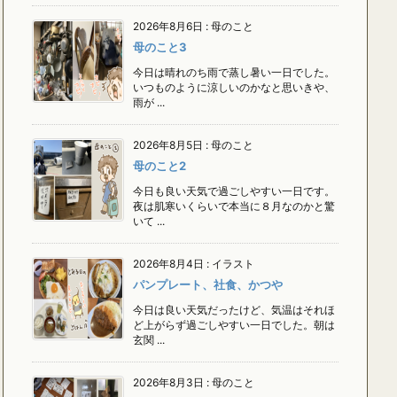
2026年8月6日
:
母のこと
母のこと3
今日は晴れのち雨で蒸し暑い一日でした。
いつものように涼しいのかなと思いきや、
雨が ...
2026年8月5日
:
母のこと
母のこと2
今日も良い天気で過ごしやすい一日です。
夜は肌寒いくらいで本当に８月なのかと驚
いて ...
2026年8月4日
:
イラスト
パンプレート、社食、かつや
今日は良い天気だったけど、気温はそれほ
ど上がらず過ごしやすい一日でした。朝は
玄関 ...
2026年8月3日
:
母のこと