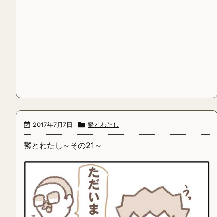

2017年7月7日

鬱とわたし
鬱とわたし～その21～