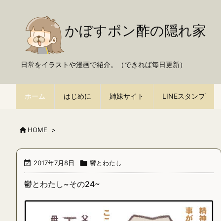
かぼすポン酢の隠れ家
日常をイラストや漫画で紹介。（できれば毎日更新）
ホーム
はじめに
姉妹サイト
LINEスタンプ

HOME
>

2017年7月8日

鬱とわたし
鬱とわたし~その24~