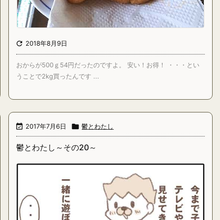

2018年8月9日
おからが500ｇ54円だったのですよ。 安い！お得！ ・・・とい
うことで2kg買ったんです ...

2017年7月6日

鬱とわたし
鬱とわたし～その20～