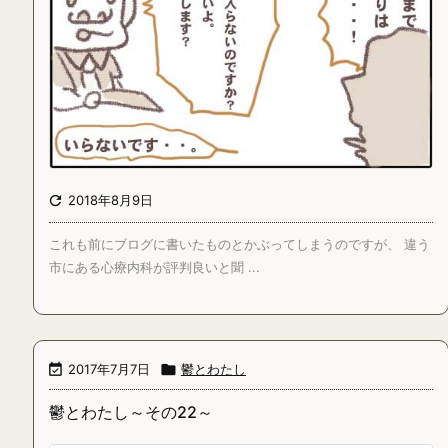

2018年8月9日
これも前にブログに書いたものとかぶってしまうのですが、 違う
市にある心療内科が評判良いと聞 ...

2017年7月7日

鬱とわたし
鬱とわたし～その22～