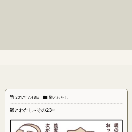

2017年7月8日

鬱とわたし
鬱とわたし~その23~