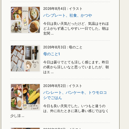
2026年8月4日
:
イラスト
パンプレート、社食、かつや
今日は良い天気だったけど、気温はそれほ
ど上がらず過ごしやすい一日でした。朝は
玄関 ...
2026年8月3日
:
母のこと
母のこと1
今日は曇りでとても涼しく感じます。昨日
の夜から涼しいなと思っていましたが、朝
はエ ...
2026年8月2日
:
イラスト
パンレート、パンケーキ、トウモロコ
シでごはん
今日も良い天気でした。いつもと違うの
は、外に出たときに蒸し暑い感じではなく
少し涼 ...