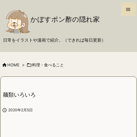

かぼすポン酢の隠れ家

メニュ

日常をイラストや漫画で紹介。（できれば毎日更新）
サイド

前へ

HOME
>

料理・食べること

次へ

検索
麺類いろいろ

2020年2月5日