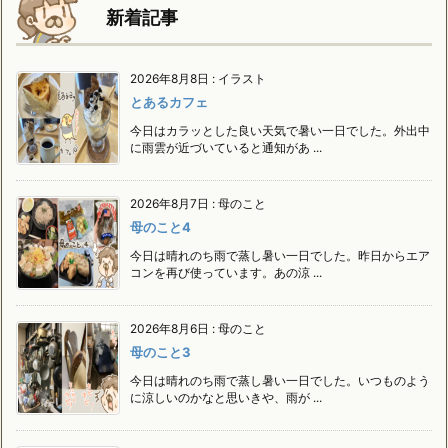
新着記事
2026年8月8日
:
イラスト
とあるカフェ
今日はカラッとした良い天気で暑い一日でした。外出中
に雨雲が近づいていると通知があ ...
2026年8月7日
:
母のこと
母のこと4
今日は晴れのち雨で蒸し暑い一日でした。昨日からエア
コンを再び使っています。あの涼 ...
2026年8月6日
:
母のこと
母のこと3
今日は晴れのち雨で蒸し暑い一日でした。いつものよう
に涼しいのかなと思いきや、雨が ...