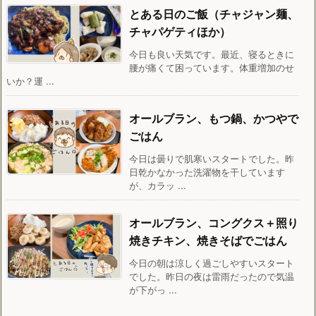
とある日のご飯（チャジャン麺、
チャパゲティほか）
今日も良い天気です。最近、寝るときに
腰が痛くて困っています。体重増加のせ
いか？運 ...
オールブラン、もつ鍋、かつやで
ごはん
今日は曇りで肌寒いスタートでした。昨
日乾かなかった洗濯物を干しています
が、カラッ ...
オールブラン、コングクス＋照り
焼きチキン、焼きそばでごはん
今日の朝は涼しく過ごしやすいスタート
でした。昨日の夜は雷雨だったので気温
が下がっ ...