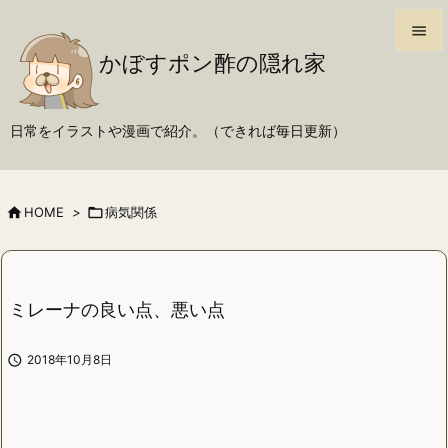

かぼすポン酢の隠れ家

メニュ

日常をイラストや漫画で紹介。（できれば毎日更新）
サイド

前へ

HOME
>

病気関係

次へ

検索
ミレーナの良い点、悪い点

2018年10月8日